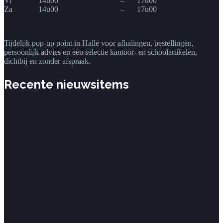
Vr
14u00
–
17u00
Za
14u00
–
17u00
Tijdelijk pop-up point in Halle voor afhalingen, bestellingen,
persoonlijk advies en een selectie kantoor- en schoolartikelen,
dichtbij en zonder afspraak.
Recente nieuwsitems