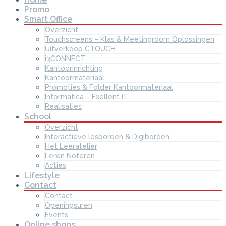
Promo
Smart Office
Overzicht
Touchscreens – Klas & Meetingroom Oplossingen
Uitverkoop CTOUCH
i3CONNECT
Kantoorinrichting
Kantoormateriaal
Promoties & Folder Kantoormateriaal
Informatica – Exellent IT
Realisaties
School
Overzicht
Interactieve lesborden & Digiborden
Het Leeratelier
Leren Noteren
Acties
Lifestyle
Contact
Contact
Openingsuren
Events
Online shops