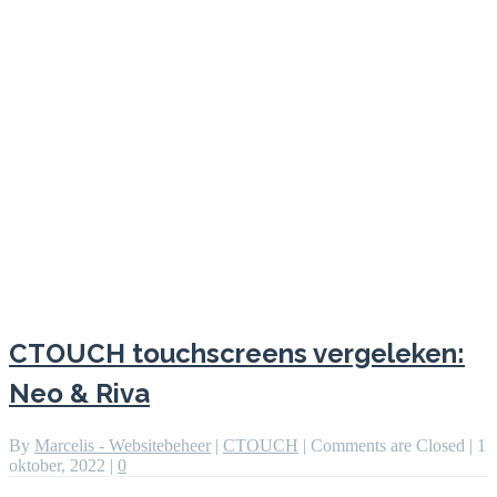
CTOUCH touchscreens vergeleken:
Neo & Riva
By
Marcelis - Websitebeheer
|
CTOUCH
|
Comments are Closed
|
1
oktober, 2022
|
0