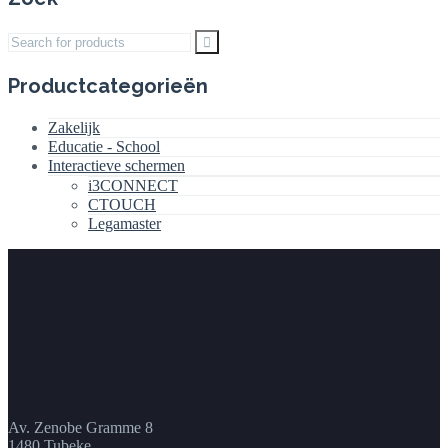
Search
for:
Productcategorieën
Zakelijk
Educatie - School
Interactieve schermen
i3CONNECT
CTOUCH
Legamaster
Av. Zenobe Gramme 8
1480 Tubeke