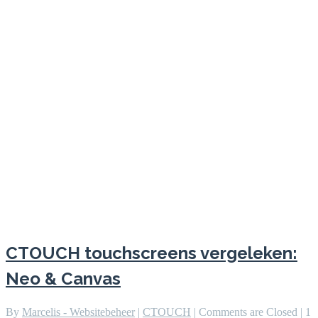
CTOUCH touchscreens vergeleken:
Neo & Canvas
By
Marcelis - Websitebeheer
|
CTOUCH
|
Comments are Closed
|
1